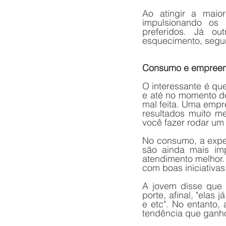
Ao atingir a maior
impulsionando os
preferidos. Já ou
esquecimento, segun
Consumo e empree
O interessante é que
e até no momento de
mal feita. Uma empr
resultados muito me
você fazer rodar um
No consumo, a exper
são ainda mais imp
atendimento melhor.
com boas iniciativas
A jovem disse que 
porte, afinal, "elas
e etc". No entanto,
tendência que ganho