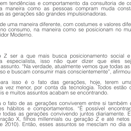
a em tendências e comportamento da consultoria de 
 a maneira como as pessoas compram muda consta
as as gerações são grandes impulsionadoras. 
e uma maneira diferente, com costumes e valores dife
idor Moderno.
 Z ser a que mais busca posicionamento social e 
 especialista, isso não quer dizer que eles se
ssunto. “Na verdade, atualmente vemos que todas as 
so e buscam consumir mais conscientemente”, afirmou
ra isso é o fato das gerações, hoje, terem uma
 vez menor, por conta da tecnologia. Todos estão c
is e muitos assuntos acabam se encontrando.
a o fato de as gerações conviverem entre si também 
es hábitos e comportamentos. “É possível encontra
e todas as gerações convivendo juntos diariamente. 
ação X, filhos millennials ou geração Z e até netos
de 2010). Então, esses assuntos se mesclam no dia a 