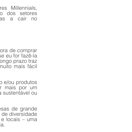
 Millennials, 
 dos setores 
as a cair no 
hora de comprar 
eu for fazê-la 
ngo prazo traz 
ito mais fácil 
 e/ou produtos 
r mais por um 
sustentável ou 
sas de grande 
 de diversidade 
e locais – uma 
ia.