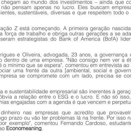
 chegam ao mundo dos investimentos – ainda que com
 não pensam apenas no lucro. Eles buscam empresas 
ientes, sustentáveis, diversas e que respeitem todo o 
ração Z está começando. A primeira geração nascid
na força de trabalho e obriga outras gerações a se ada
sseram estrategistas do Bank of America (BofA) lide
rigues e Oliveira, advogada, 23 anos, a governança co
o dentro de uma empresa. "Não consigo nem ver a éti
é o mínimo que se espera", comentou em entrevista ao 
sociar uma frente da outra [ambiental, social e govern
presa se compromete com um lado, precisa se co
 e sustentabilidade empresarial são inerentes à geraçã
bvia a relação entre o ESG e o lucro. E não só isso
ias engajadas com a agenda é que vencem e perpetu
 dinheiro nas empresas que acredito que provavel
go prazo ou vão ter problemas lá na frente. Por isso nã
por exemplo", comentou Fernando Cardoso, estudante 
ao 
Economeaning
.