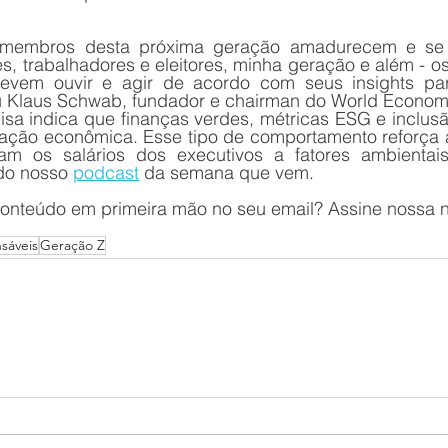
membros desta próxima geração amadurecem e se t
es, trabalhadores e eleitores, minha geração e além - 
vem ouvir e agir de acordo com seus insights para
u Klaus Schwab, fundador e chairman do World Econom
isa indica que finanças verdes, métricas ESG e inclusã
ação econômica. Esse tipo de comportamento reforça ain
m os salários dos executivos a fatores ambientais,
do nosso 
podcast
 da semana que vem.
onteúdo em primeira mão no seu email? Assine nossa n
sáveis
Geração Z