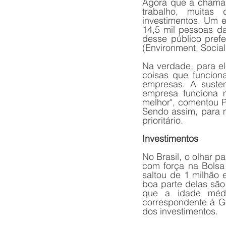
Agora que a chamad
trabalho, muitas 
investimentos. Um e
14,5 mil pessoas da
desse público prefe
(Environment, Socia
Na verdade, para el
coisas que funcio
empresas. A susten
empresa funciona m
melhor", comentou P
Sendo assim, para m
prioritário.
Investimentos
No Brasil, o olhar 
com força na Bolsa
saltou de 1 milhão
boa parte delas são
que a idade média
correspondente à Ge
dos investimentos.