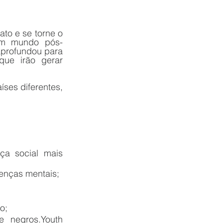
to e se torne o 
 um mundo pós-
profundou para 
ue irão gerar 
ses diferentes, 
a social mais 
enças mentais; 
o; 
 e negros.
Youth 