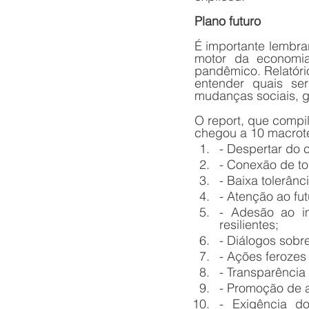
Plano futuro
É importante lembrar
motor da economia
pandêmico. Relatóri
entender quais se
mudanças sociais, g
O report, que compil
chegou a 10 macrot
- Despertar do 
- Conexão de t
- Baixa tolerân
- Atenção ao fu
- Adesão ao im
resilientes;
- Diálogos sobr
- Ações ferozes 
- Transparência 
- Promoção de a
- Exigência do