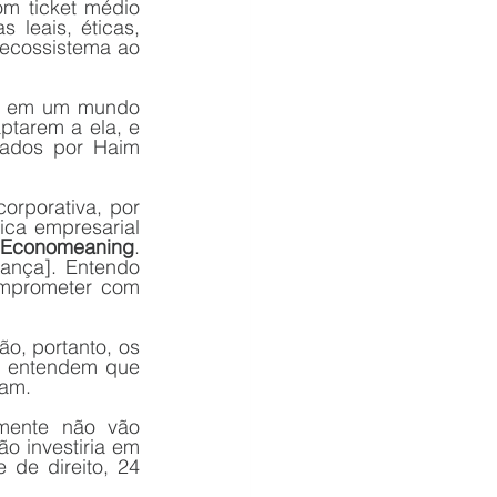
 ticket médio 
leais, éticas, 
ecossistema ao 
a em um mundo 
ptarem a ela, e 
rados por Haim 
rporativa, por 
ca empresarial 
Economeaning
. 
ança]. Entendo 
mprometer com 
o, portanto, os 
, entendem que 
am. 
mente não vão 
o investiria em 
de direito, 24 