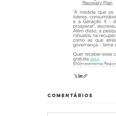
Recovery Plan
.
"À medida que os 
líderes, consumidor
e a Geração X - de
prosperar", escreve
Além disso, a pesqu
robustos na recuper
como as que atrela
governança – tema 
Quer receber esse c
gratuita 
aqui
. 
ESG
Investimentos Respon
Comentários