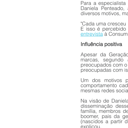
Para a especialist
Daniela Penteado,
diversos motivos, m
"Cada uma cresceu d
entrevista
 à Consum
Influência positiva
Apesar da Geração
marcas, segundo a
preocupados com o a
preocupadas com is
Um dos motivos pa
comportamento cada
mesmas redes socia
Na visão de Daniel
disseminação dess
família, membros d
boomer, pais da ger
(nascidos a partir 
explicou.