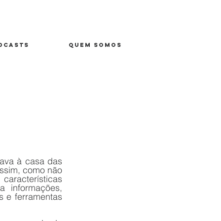
DCASTS
QUEM SOMOS
va à casa das 
ssim, como não 
aracterísticas 
a informações, 
s e ferramentas 