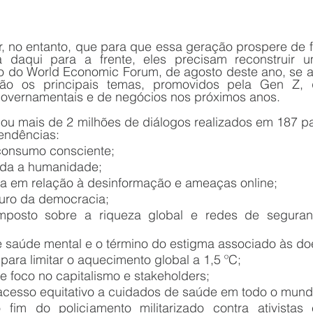
, no entanto, que para que essa geração prospere de fa
 daqui para a frente, eles precisam reconstruir
o do World Economic Forum, de agosto deste ano, se a
rão os principais temas, promovidos pela Gen Z, q
overnamentais e de negócios nos próximos anos.
ou mais de 2 milhões de diálogos realizados em 187 paí
endências: 
consumo consciente; 
oda a humanidade; 
cia em relação à desinformação e ameaças online; 
turo da democracia;
posto sobre a riqueza global e redes de seguranç
e saúde mental e o término do estigma associado às do
para limitar o aquecimento global a 1,5 ºC; 
e foco no capitalismo e stakeholders; 
cesso equitativo a cuidados de saúde em todo o mund
 fim do policiamento militarizado contra ativistas