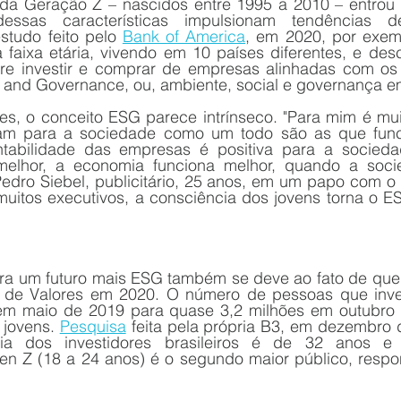
a Geração Z – nascidos entre 1995 a 2010 – entrou 
dessas características impulsionam tendências 
studo feito pelo 
Bank of America
, em 2020, por exemp
 faixa etária, vivendo em 10 países diferentes, e des
re investir e comprar de empresas alinhadas com os 
l and Governance, ou, ambiente, social e governança e
es, o conceito ESG parece intrínseco. "Para mim é muit
nam para a sociedade como um todo são as que func
tabilidade das empresas é positiva para a sociedad
elhor, a economia funciona melhor, quando a socie
edro Siebel, publicitário, 25 anos, em um papo com o 
uitos executivos, a consciência dos jovens torna o ESG
para um futuro mais ESG também se deve ao fato de que 
 de Valores em 2020. O número de pessoas que inve
 em maio de 2019 para quase 3,2 milhões em outubro
 jovens. 
Pesquisa
 feita pela própria B3, em dezembro 
 dos investidores brasileiros é de 32 anos e a
n Z (18 a 24 anos) é o segundo maior público, respo