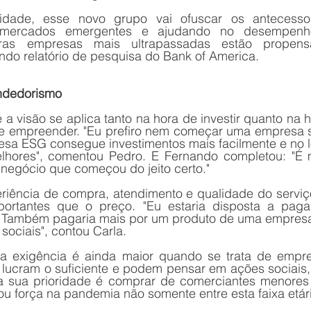
idade, esse novo grupo vai ofuscar os antecessores
 mercados emergentes e ajudando no desempenho
tras empresas mais ultrapassadas estão propens
do relatório de pesquisa do Bank of America.
ndedorismo
 a visão se aplica tanto na hora de investir quanto na 
 empreender. "Eu prefiro nem começar uma empresa se 
esa ESG consegue investimentos mais facilmente e no lo
lhores", comentou Pedro. E Fernando completou: "É mu
 negócio que começou do jeito certo."
iência de compra, atendimento e qualidade do serviço
ortantes que o preço. "Eu estaria disposta a paga
 Também pagaria mais por um produto de uma empresa 
 sociais", contou Carla.
a exigência é ainda maior quando se trata de empre
 já lucram o suficiente e podem pensar em ações sociais,
 a sua prioridade é comprar de comerciantes menores 
u força na pandemia não somente entre esta faixa etár