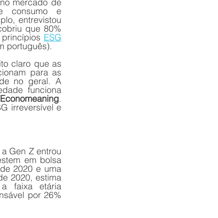
no mercado de 
de consumo e 
lo, entrevistou 
cobriu que 80% 
princípios 
ESG
m português).
o claro que as 
ionam para as 
e no geral. A 
dade funciona 
Economeaning
. 
 irreversível e 
a Gen Z entrou 
stem em bolsa 
 de 2020 e uma 
de 2020, estima 
 faixa etária 
nsável por 26% 