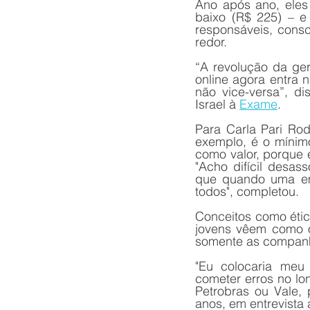
Ano após ano, eles
baixo (R$ 225) – e
responsáveis, consc
redor. 
“A revolução da ge
online agora entra 
não vice-versa”, di
Israel à 
Exame
.
Para Carla Pari Rod
exemplo, é o mínim
como valor, porque 
"Acho difícil desas
que quando uma em
todos", completou.
Conceitos como ética
jovens vêem como ó
somente as companh
"Eu colocaria meu
cometer erros no lon
Petrobras ou Vale, 
anos, em entrevista 