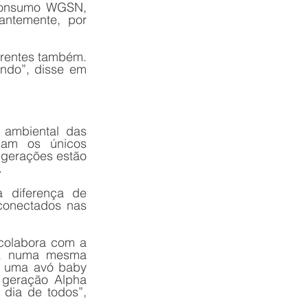
consumo WGSN, 
ntemente, por 
rentes também. 
E isso é percebido no consumo, na maneira como se posicionam no mundo”, disse em 
ambiental das 
jam os únicos 
gerações estão 
.
 diferença de 
onectados nas 
colabora com a 
r, numa mesma 
É uma avó baby 
 geração Alpha 
dia de todos”, 